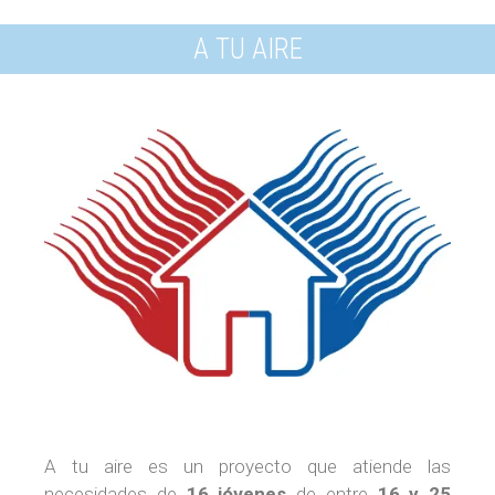
A TU AIRE
A tu aire es un proyecto que atiende las
necesidades de
16 jóvenes
de entre
16 y 25