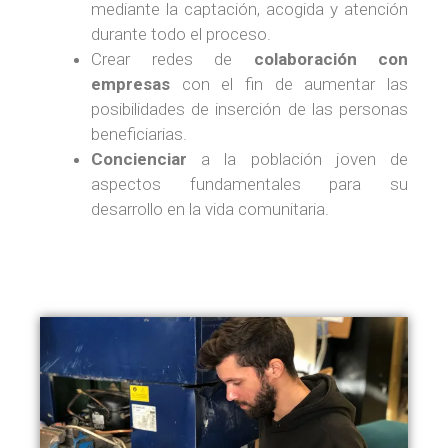
mediante la captación, acogida y atención
durante todo el proceso.
Crear redes de
colaboración con
empresas
con el fin de aumentar las
posibilidades de inserción de las personas
beneficiarias.
Concienciar
a la población joven de
aspectos fundamentales para su
desarrollo en la vida comunitaria.