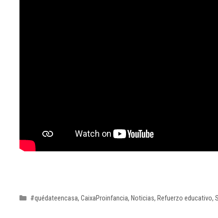
#quédateencasa
,
CaixaProinfancia
,
Noticias
,
Refuerzo educativo
,
S