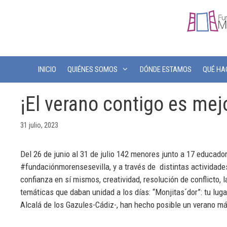
INICIO
QUIÉNES SOMOS
DÓNDE ESTAMOS
QUÉ H
¡El verano contigo es mej
31 julio, 2023
Del 26 de junio al 31 de julio 142 menores junto a 17 educ
#fundaciónmorensesevilla, y a través de distintas actividad
confianza en sí mismos, creatividad, resolución de conflicto
temáticas que daban unidad a los días: “Monjitas´dor”: tu lug
Alcalá de los Gazules-Cádiz-, han hecho posible un verano má