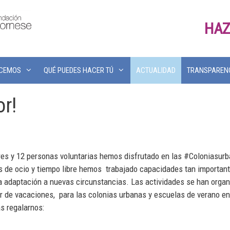
HAZ
ACEMOS
QUÉ PUEDES HACER TÚ
ACTUALIDAD
TRANSPAREN
or!
adores y 12 personas voluntarias hemos disfrutado en las #Colonia
es de ocio y tiempo libre hemos trabajado capacidades tan importan
, la adaptación a nuevas circunstancias. Las actividades se han org
ar de vacaciones, para las colonias urbanas y escuelas de verano en
s regalarnos: