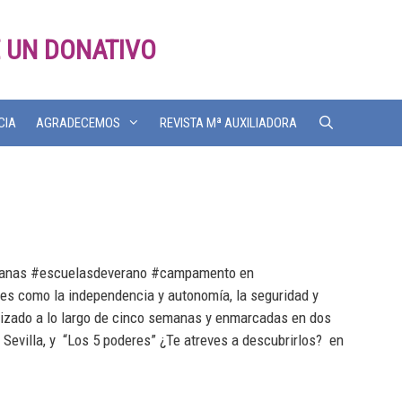
 UN DONATIVO
CIA
AGRADECEMOS
REVISTA Mª AUXILIADORA
surbanas #escuelasdeverano #campamento en
tes como la independencia y autonomía, la seguridad y
anizado a lo largo de cinco semanas y enmarcadas en dos
 Sevilla, y “Los 5 poderes” ¿Te atreves a descubrirlos? en