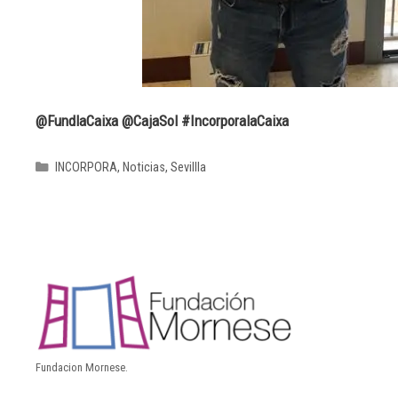
@FundlaCaixa @CajaSol #IncorporalaCaixa
INCORPORA
,
Noticias
,
Sevillla
Fundacion Mornese.