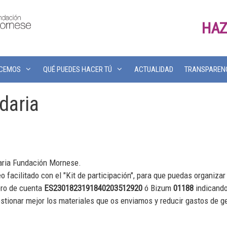
HAZ
ACEMOS
QUÉ PUEDES HACER TÚ
ACTUALIDAD
TRANSPAREN
idaria
idaria Fundación Mornese.
o facilitado con el "Kit de participación", para que puedas organizar 
mero de cuenta
ES2301823191840203512920
ó Bizum
01188
indicando
estionar mejor los materiales que os enviamos y reducir gastos de g