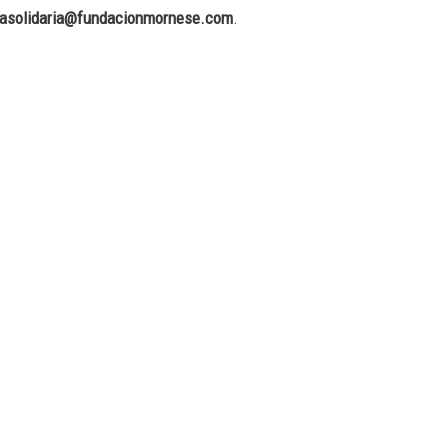
rasolidaria@fundacionmornese.com
.