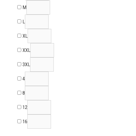
M
L
XL
XXL
3XL
4
8
12
16