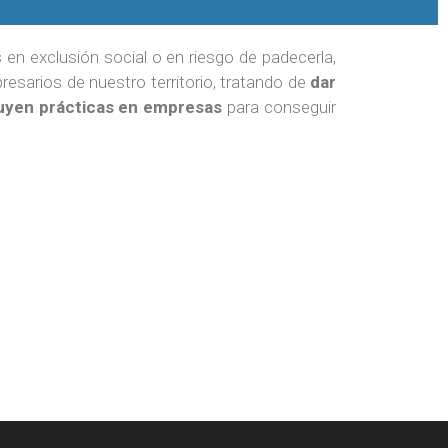
 en exclusión social o en riesgo de padecerla,
resarios de nuestro territorio, tratando de
dar
cluyen prácticas en empresas
para conseguir