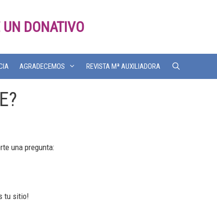
 UN DONATIVO
CIA
AGRADECEMOS
REVISTA Mª AUXILIADORA
E?
rte una pregunta:
 tu sitio!