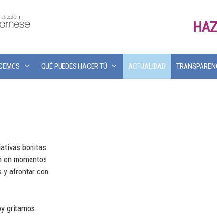
HAZ
ACEMOS
QUÉ PUEDES HACER TÚ
ACTUALIDAD
TRANSPAREN
ativas bonitas
aún en momentos
 y afrontar con
oy gritamos.