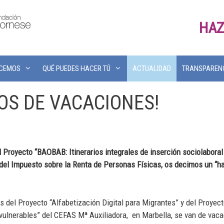
HAZ
ACEMOS
QUÉ PUEDES HACER TÚ
ACTUALIDAD
TRANSPAREN
OS DE VACACIONES!
el Proyecto “BAOBAB: Itinerarios integrales de inserción sociolabor
 del Impuesto sobre la Renta de Personas Físicas, os decimos un “h
s del Proyecto “Alfabetización Digital para Migrantes” y del Proyect
vulnerables” del CEFAS Mª Auxiliadora, en Marbella, se van de vac