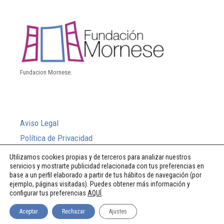
Fundacion Mornese.
Aviso Legal
Política de Privacidad
Política de Cookies
Utilizamos cookies propias y de terceros para analizar nuestros
servicios y mostrarte publicidad relacionada con tus preferencias en
Sistema Interno de Información
base a un perfil elaborado a partir de tus hábitos de navegación (por
ejemplo, páginas visitadas). Puedes obtener más información y
configurar tus preferencias
AQUÍ
.
Aceptar
Rechazar
Ajustes
© 2026 Fundación Mornese