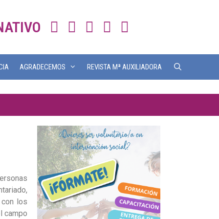
NATIVO
CIA
AGRADECEMOS
REVISTA Mª AUXILIADORA
personas
tariado,
 con los
el campo