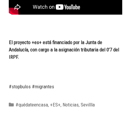
El proyecto +es+ está financiado por la Junta de
Andalucía, con cargo a la asignación tributaria del 0’7 del
IRPF.
#stopbulos #migrantes
#quédateencasa
,
+ES+
,
Noticias
,
Sevillla