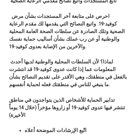
تابع المستجدات واتبع نصائح مقدمي الرعاية الصحية
احرص على متابعة آخر المستجدات بشأن مرض
كوفيد-19. واتبع النصائح التي يقدمها لك مقدم الرعاية
الصحية وتلك الصادرة عن سلطات الصحة العامة المحلية
والوطنية أو عن رب عملك بشأن أساليب حماية نفسك
والآخرين من الإصابة بعدوى كوفيد-19.
لماذا؟ لأن السلطات المحلية والوطنية لديها أحدث
المعلومات عما إذا كانت عدوى كوفيد-19 قد انتشرت
بالفعل في منطقتك، وهي الأقدر على تقديم النصائح بشأن
ما ينبغي للناس في منطقتك فعله لحماية أنفسهم.
تدابير الحماية للأشخاص الذين يتواجدون في مناطق
تنتشر فيها عدوى كوفيد-19 أو زاروها مؤخراً (خلال 14 يوماً
الأخيرة)
اتّبع
الإرشادات
الموضحة
أعلاه