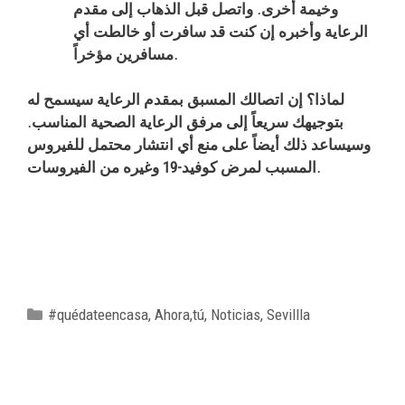
وخيمة أخرى. واتصل قبل الذهاب إلى مقدم
الرعاية وأخبره إن كنت قد سافرت أو خالطت أي
مسافرين مؤخراً.
لماذا؟ إن اتصالك المسبق بمقدم الرعاية سيسمح له
بتوجيهك سريعاً إلى مرفق الرعاية الصحية المناسب.
وسيساعد ذلك أيضاً على منع أي انتشار محتمل للفيروس
المسبب لمرض كوفيد-19 وغيره من الفيروسات.
#quédateencasa
,
Ahora,tú
,
Noticias
,
Sevillla