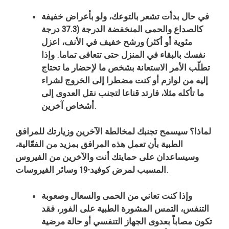
في حال بدأت تشعر بالتوعك، ولو بأعراض خفيفة
كالصداع والحمى المنخفضة الدرجة (37.3 درجة
مئوية أو أكثر) ورشح خفيف في الأنف، اعزل
نفسك بالبقاء في المنزل حتى تتعافى تماما. وإذا
تطلّب الأمر الاستعانة بشخص ما لإحضار ما تحتاج
إليه من لوازم أو كنت مضطرا إلى الخروج لشراء
ما تأكله مثلا، فارتد قناعا لتجنب نقل العدوى إلى
أشخاص آخرين.
لماذا؟ سيسمح تجنبك لمخالطة الآخرين وزيارتك للمرافق
الطبية بأن تعمل هذه المرافق بمزيد من الفعّالية،
وسيساعدان على حمايتك أنت والآخرين من الفيروس
المسبب لمرض كوفيد-19 وسائر الفيروسات.
وإذا كنت تعاني من الحمى والسعال وصعوبة
التنفس، التمس المشورة الطبية على الفور، فقد
تكون مصاباً بعدوى الجهاز التنفسي أو حالة مرضية