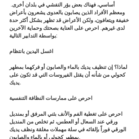
أساسي، فهناك بعض بؤر التفشي في بلدان أخرى.
ومعظم الأفراد الذين يصابون بالعدوى يشعرون بأعراض
خفيفة ويتعافون، ولكن الأعراض قد تظهر بشكل أكثر حدة
لدى غيرهم. احرص على العناية بصحتك وحماية الآخرين
بواسطة التدابير التالية:
اغسل اليدين بانتظام
لماذا؟ إن تنظيف يديك بالماء والصابون أو فركهما بمطهر
كحولي من شأنه أن يقتل الفيروسات التي قد تكون على
يديك.
احرص على ممارسات النظافة التنفسية
احرص على تغطية الفم والأنف بثني المرفق أو بمنديل
ورقي عند السعال أو العطس، ثم تخلص من المنديل
الورقي فوراً بإلقائه في سلة مهملات مغلقة ونظف يديك
بمطهر كحولي أو بالماء والصابون.