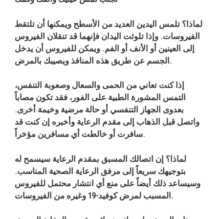
لماذا؟ تلمس اليدين العديد من الأسطح ويمكنها أن تلتقط
الفيروسات. وإذا تلوثت اليدان فإنهما قد تنقلان الفيروس
إلى العينين أو الأنف أو الفم. ويمكن للفيروس أن يدخل
الجسم عن طريق هذه المنافذ ويصيبك بالمرض.
إذا كنت تعاني من الحمى والسعال وصعوبة التنفس،
التمس المشورة الطبية على الفور، فقد تكون مصاباً
بعدوى الجهاز التنفسي أو حالة مرضية وخيمة أخرى.
واتصل قبل الذهاب إلى مقدم الرعاية وأخبره إن كنت قد
سافرت أو خالطت أي مسافرين مؤخراً.
لماذا؟ إن اتصالك المسبق بمقدم الرعاية سيسمح له
بتوجيهك سريعاً إلى مرفق الرعاية الصحية المناسب.
وسيساعد ذلك أيضاً على منع أي انتشار محتمل للفيروس
المسبب لمرض كوفيد-19 وغيره من الفيروسات.