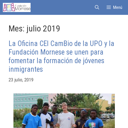
Menú
Mes:
julio 2019
La Oficina CEI CamBio de la UPO y la
Fundación Mornese se unen para
fomentar la formación de jóvenes
inmigrantes
23 julio, 2019