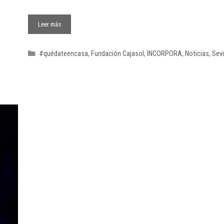
Leer más
#quédateencasa
,
Fundación Cajasol
,
INCORPORA
,
Noticias
,
Sevi