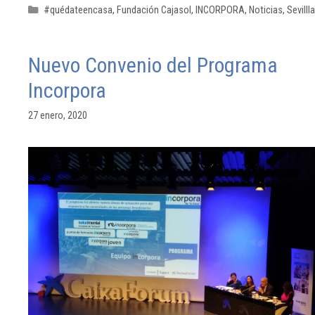
#quédateencasa
,
Fundación Cajasol
,
INCORPORA
,
Noticias
,
Sevillla
Nuevo Convenio del Programa
Incorpora
27 enero, 2020