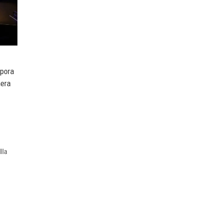
rpora
mera
lla